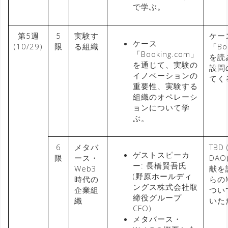
で学ぶ。
第5週
5
実験す
ケー
ケース
(10/29)
限
る組織
「Bo
「Booking.com」
を読
を通じて、実験の
設問
イノベーションの
てく
重要性、実験する
組織のオペレーシ
ョンについて学
ぶ。
6
メタバ
TBD
ゲストスピーカ
限
ース・
DA
ー: 長橋賢吾氏
Web3
献を
(野原ホールディ
時代の
らの
ングス株式会社取
企業組
つい
締役グループ
織
いた
CFO)
メタバース・