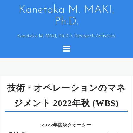
コ
Kanetaka M. MAKI,
ン
Ph.D.
テ
ン
Kanetaka M. MAKI, Ph.D.'s Research Activities
ツ
へ
ス
キ
ッ
プ
技術・オペレーションのマネ
ジメント 2022年秋 (WBS)
2022
年度秋クオーター