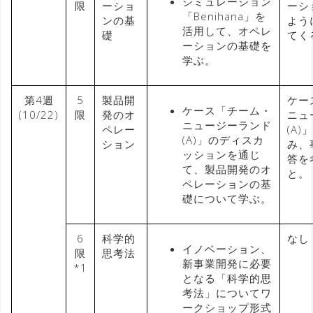
シミュレーション
限
ーショ
ーシ
「Benihana」を
ンの基
よう
活用して、オペレ
礎
てく
ーションの基礎を
学ぶ。
第4週
5
製品開
ケー
ケース「チーム・
(10/22)
限
発のオ
ニュ
ニュージーランド
ペレー
(A
(A)」のディスカ
ション
み、
ッションを通じ
答を
て、製品開発のオ
と。
ペレーションの基
礎について学ぶ。
6
科学的
なし
イノベーション、
限
思考法
新事業開発に必要
*1
となる「科学的思
考法」についてワ
ークショップ形式