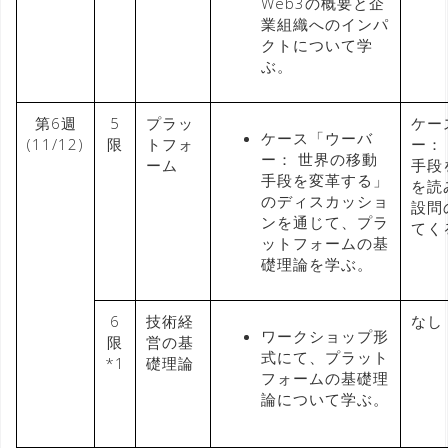
Web3の概要と企
業組織へのインパ
クトについて学
ぶ。
第6週
5
プラッ
ケー
ケース「ウーバ
(11/12)
限
トフォ
ー：
ー： 世界の移動
ーム
手段
手段を変革する」
を読
のディスカッショ
設問
ンを通じて、プラ
てく
ットフォームの基
礎理論を学ぶ。
6
技術経
なし
ワークショップ形
限
営の基
式にて、プラット
*1
礎理論
フォームの基礎理
論について学ぶ。