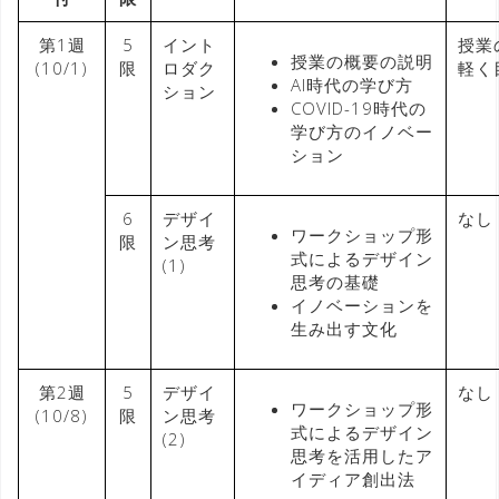
第1週
5
イント
授業
授業の概要の説明
(10/1)
限
ロダク
軽く
AI時代の学び方
ション
COVID-19時代の
学び方のイノベー
ション
6
デザイ
なし
ワークショップ形
限
ン思考
式によるデザイン
(1)
思考の基礎
イノベーションを
生み出す文化
第2週
5
デザイ
なし
ワークショップ形
(10/8)
限
ン思考
式によるデザイン
(2)
思考を活用したア
イディア創出法