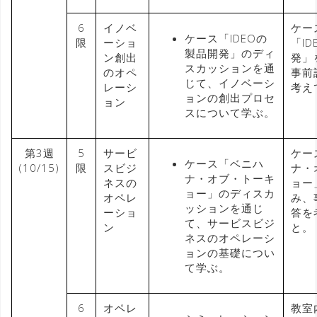
6
イノベ
ケー
ケース「IDEOの
限
ーショ
「I
製品開発」のディ
ン創出
発」
スカッションを通
のオペ
事前
じて、イノベーシ
レーシ
考え
ョンの創出プロセ
ョン
スについて学ぶ。
第3週
5
サービ
ケー
ケース「ベニハ
(10/15)
限
スビジ
ナ・
ナ・オブ・トーキ
ネスの
ョー
ョー」のディスカ
オペレ
み、
ッションを通じ
ーショ
答を
て、サービスビジ
ン
と。
ネスのオペレーシ
ョンの基礎につい
て学ぶ。
6
オペレ
教室