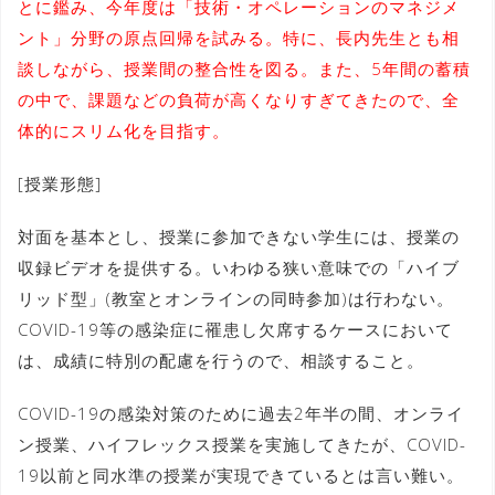
とに鑑み、今年度は「技術・オペレーションのマネジメ
ント」分野の原点回帰を試みる。特に、長内先生とも相
談しながら、授業間の整合性を図る。また、5年間の蓄積
の中で、課題などの負荷が高くなりすぎてきたので、全
体的にスリム化を目指す。
[授業形態]
対面を基本とし、授業に参加できない学生には、授業の
収録ビデオを提供する。いわゆる狭い意味での「ハイブ
リッド型」(教室とオンラインの同時参加)は行わない。
COVID-19等の感染症に罹患し欠席するケースにおいて
は、成績に特別の配慮を行うので、相談すること。
COVID-19の感染対策のために過去2年半の間、オンライ
ン授業、ハイフレックス授業を実施してきたが、COVID-
19以前と同水準の授業が実現できているとは言い難い。