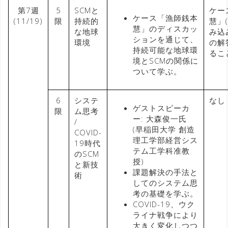
第7週
5
SCMと
ケー
ケース「漁師銭本
(11/19)
限
持続的
慧」
慧」のディスカッ
な地球
み込
ションを通じて、
環境
の解
持続可能な地球環
るこ
境とSCMの関係に
ついて学ぶ。
6
システ
なし
ゲストスピーカ
限
ム思考
ー: 大森俊一氏
/
(早稲田大学 創造
COVID-
理工学部経営シス
19時代
テム工学科准教
のSCM
授)
と新技
課題解決の手法と
術
してのシステム思
考の基礎を学ぶ。
COVID-19、ウク
ライナ戦争により
大きく変化しつつ