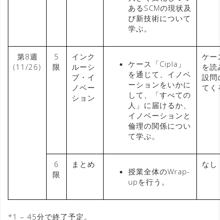
あるSCMの現状及
び新技術について
学ぶ。
第8週
5
インク
ケース
ケース「Cipla」
(11/26)
限
ルーシ
を読
を通じて、イノベ
ブ・イ
設問
ーションをいかに
ノベー
てく
して、「すべての
ション
人」に届けるか、
イノベーションと
倫理の関係につい
て学ぶ。
6
まとめ
なし
授業全体のWrap-
限
upを行う。
*1 – 45分で終了予定。