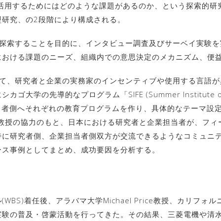
を活用するためにはどのような課題があるのか、という探索的研究
型研究、の2段階により構成される。
を探索することを目的に、インタビュー調査及びサーベイ実験
における課題のニーズ、組織内での意思決定のメカニズム、便
いて、研究者と企業の実務家のインセンティブや使用する言語
先導的なプログラム「SIFE (Summer Institute on F
担当者側へそれぞれの教育プログラムを作り、具体的なテーマ設
Price教授の協力のもと、日本における研究者と企業担当者が、
特に研究者側、企業担当者側双方が交流できるようなコミュニ
ース事例としてまとめ、成功要因を分析する。
S)着任後、アラバマ大学Michael Price教授、カリフォルニア
実験の普及・啓蒙活動を行ってきた。その結果、三菱電機や清