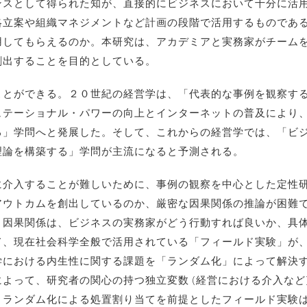
ンスとして得られた知が、直接的にビジネスにおいて十分に活
略立案や組織マネジメントなど計画の段階で活用するものであ
用してもらえるのか。本研究は、アカデミアと実務家がチーム
創出することを目的としている。
ことができる。２０世紀の経営学は、「代表的な事例を観察す
ュテーショナル・パワーの向上とインターネットの普及により
る」学問へと発展した。そして、これからの経営学では、「ビ
理論を構築する」学問が主流になると予測される。
に介入することが難しいために、事例の観察を中心とした定性
アウトカムを創出しているのか、厳密な因果関係の推論が困難
。因果関係は、ビジネスの実務家がどう行動すれば良いか、具
て、現在社会科学全般で活用されている「フィールド実験」が
学における内生性に関する課題を「ランダム化」によって解決
よって、研究者の関心の持つ独立変数 (経営における介入など)
。ランダム化による処置割り当てを前提としたフィールド実験