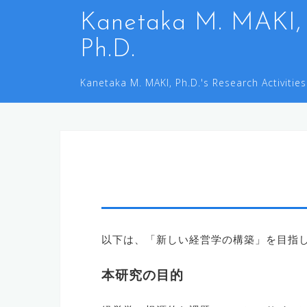
コ
Kanetaka M. MAKI,
ン
Ph.D.
テ
ン
Kanetaka M. MAKI, Ph.D.'s Research Activities
ツ
へ
ス
キ
ッ
プ
以下は、「新しい経営学の構築」を目指
本研究の目的