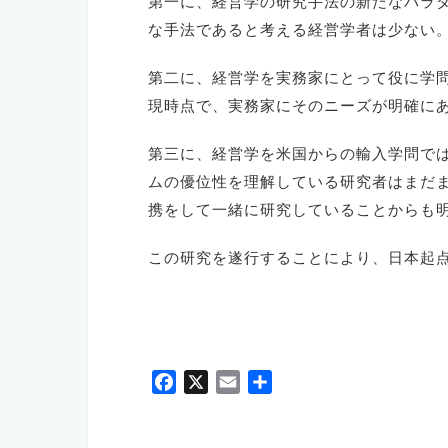
第一に、経営学の研究手法の新たなパラ
な手法であると考える経営学者は少ない。
第二に、経営学を実務家にとって役に学
現時点で、実務家にそのニーズが明確にあ
第三に、経営学を米国からの輸入学問で
ムの優位性を理解している研究者はまだ
携をして一緒に研究していることからも明
この研究を遂行することにより、日本起
F
X
E
共
a
m
有
c
a