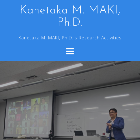
コ
Kanetaka M. MAKI,
ン
Ph.D.
テ
ン
Kanetaka M. MAKI, Ph.D.'s Research Activities
ツ
へ
ス
キ
ッ
プ