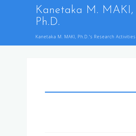
コ
Kanetaka M. MAKI,
ン
Ph.D.
テ
ン
Kanetaka M. MAKI, Ph.D.'s Research Activities
ツ
へ
ス
キ
ッ
プ