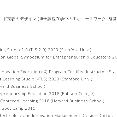
ルド実験のデザイン (博士課程在学中の主なコースワーク: 経
)
ng Studio 2.0 (TLS 2.0) 2023 (Stanford Univ.)
bson Global Symposium for Entrepreneurship Educators 2
Innovation Execution (iX) Program Certified Instructor (Sta
g Learning Studio (vTLS) 2020 (Stanford Univ.)
vard Business School)
epreneurship Education 2018 (Babson College)
t Centered Learning 2018 (Harvard Business School)
h Boot Camp 2015
echnology and Innovation Management Division Doctoral