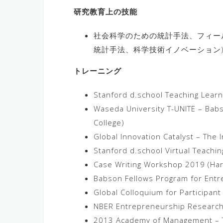
研究教育上の技能
社会科学のための統計手法、フィー
統計手法、科学技術イノベーション
トレーニング
Stanford d.school Teaching Learni
Waseda University T-UNITE – Ba
College)
Global Innovation Catalyst – The 
Stanford d.school Virtual Teachin
Case Writing Workshop 2019 (Har
Babson Fellows Program for Entr
Global Colloquium for Participan
NBER Entrepreneurship Researc
2013 Academy of Management – T