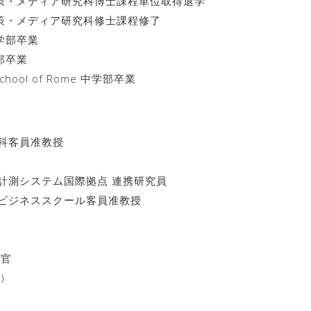
院政策・メディア研究科博士課程単位取得退学
院政策・メディア研究科修士課程修了
報学部卒業
部卒業
 School of Rome 中学部卒業
科客員准教授
計測システム国際拠点 連携研究員
ビジネススクール客員准教授
究官
)